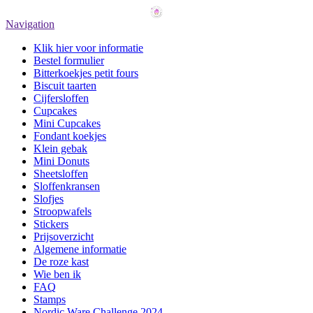
Navigation
Klik hier voor informatie
Bestel formulier
Bitterkoekjes petit fours
Biscuit taarten
Cijfersloffen
Cupcakes
Mini Cupcakes
Fondant koekjes
Klein gebak
Mini Donuts
Sheetsloffen
Sloffenkransen
Slofjes
Stroopwafels
Stickers
Prijsoverzicht
Algemene informatie
De roze kast
Wie ben ik
FAQ
Stamps
Nordic Ware Challenge 2024