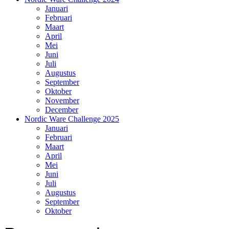
Januari
Februari
Maart
April
Mei
Juni
Juli
Augustus
September
Oktober
November
December
Nordic Ware Challenge 2025
Januari
Februari
Maart
April
Mei
Juni
Juli
Augustus
September
Oktober