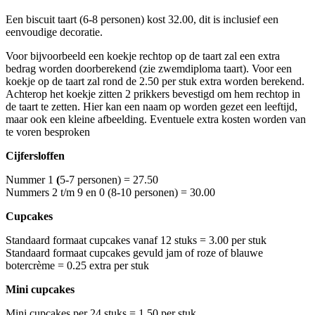
Een biscuit taart (6-8 personen) kost 32.00, dit is inclusief een
eenvoudige decoratie.
Voor bijvoorbeeld een koekje rechtop op de taart zal een extra
bedrag worden doorberekend (zie zwemdiploma taart). Voor een
koekje op de taart zal rond de 2.50 per stuk extra worden berekend.
Achterop het koekje zitten 2 prikkers bevestigd om hem rechtop in
de taart te zetten. Hier kan een naam op worden gezet een leeftijd,
maar ook een kleine afbeelding. Eventuele extra kosten worden van
te voren besproken
Cijfersloffen
Nummer 1
(
5-7 personen)
= 27.50
Nummers 2 t/m 9 en 0 (8-10 personen) = 30.00
Cupcakes
Standaard formaat cupcakes vanaf 12 stuks = 3.00 per stuk
Standaard formaat cupcakes gevuld jam of roze of blauwe
botercrème = 0.25 extra per stuk
Mini cupcakes
Mini cupcakes per 24 stuks = 1.50 per stuk